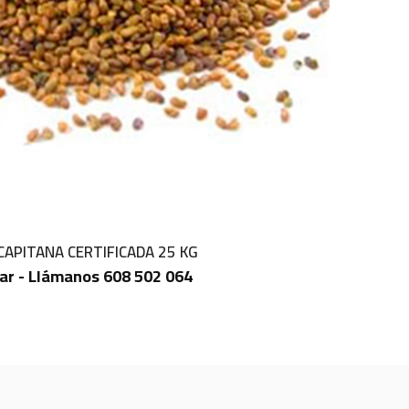
CAPITANA CERTIFICADA 25 KG
ar - Llámanos 608 502 064
IN STOCK