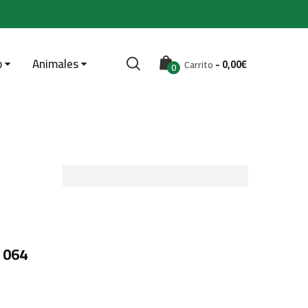
o
Animales
-
0,00
€
Carrito
0
 064