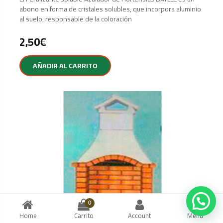
abono en forma de cristales solubles, que incorpora aluminio
al suelo, responsable de la coloración
2,50
€
AÑADIR AL CARRITO
Hola, ¿Le podemos ayudar?
0
Home
Carrito
Account
Menu