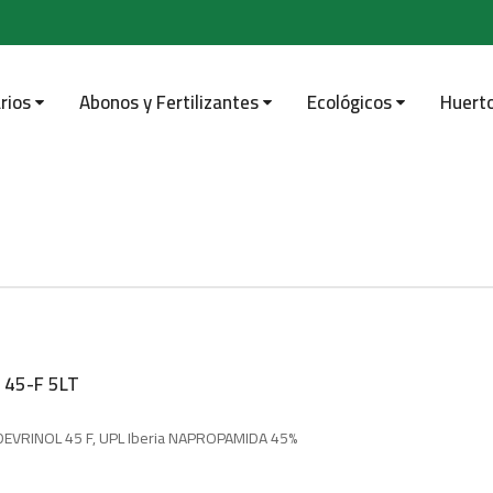
rios
Abonos y Fertilizantes
Ecológicos
Huert
 45-F 5LT
DEVRINOL 45 F, UPL Iberia NAPROPAMIDA 45%