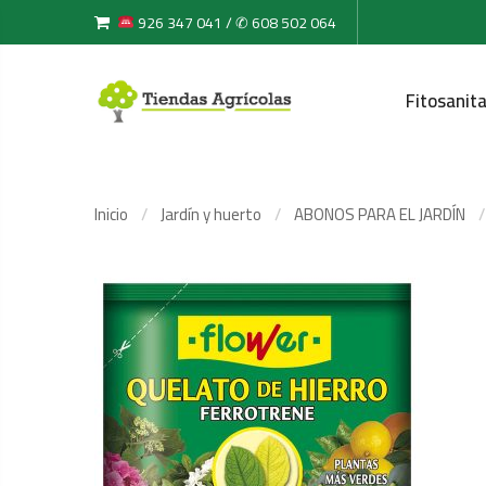
926 347 041 / ✆ 608 502 064
Fitosanita
Inicio
Jardín y huerto
ABONOS PARA EL JARDÍN