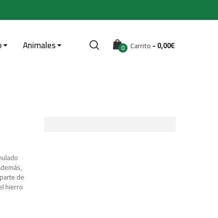
o
Animales
-
0,00
€
Carrito
0
nulado
 Además,
 parte de
l hierro