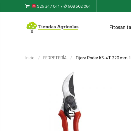
926 347 041 / ✆ 608 502 064
Fitosanita
Inicio
FERRETERÍA
Tijera Podar KS-4T 220 mm.