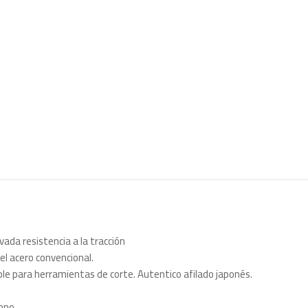
ada resistencia a la tracción
el acero convencional.
ble para herramientas de corte. Autentico afilado japonés.
ono.