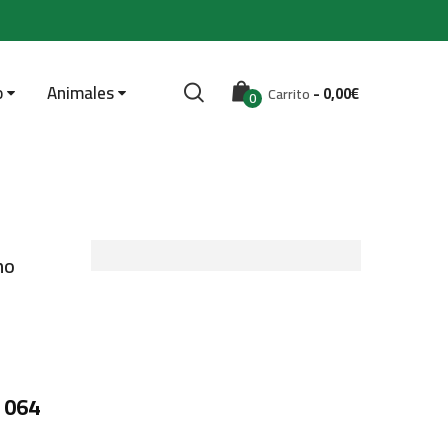
o
Animales
-
0,00
€
Carrito
0
no
 064