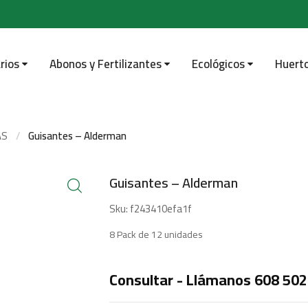
rios
Abonos y Fertilizantes
Ecológicos
Huert
AS
Guisantes – Alderman
Guisantes – Alderman
Sku:
f243410efa1f
8 Pack de 12 unidades
Consultar - Llámanos 608 502