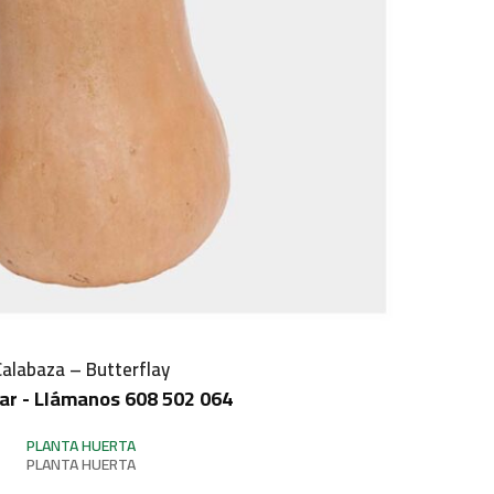
Calabaza – Butterflay
ar - Llámanos 608 502 064
IN STOCK
PLANTA HUERTA
PLANTA HUERTA