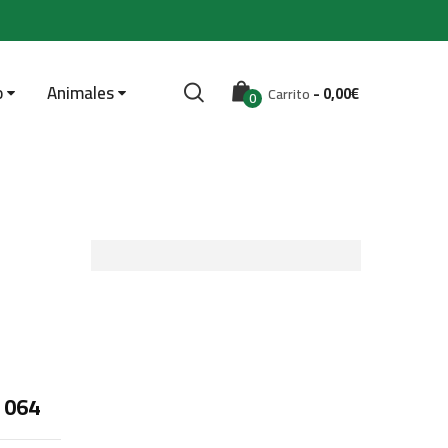
o
Animales
-
0,00
€
Carrito
0
 064