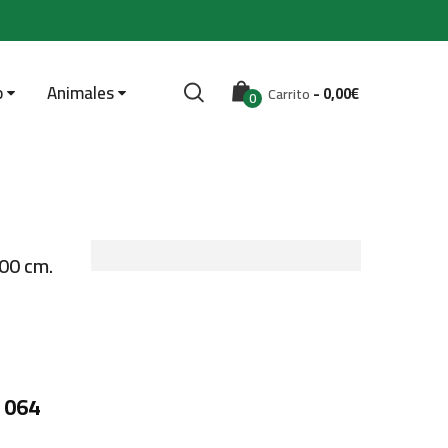
o
Animales
-
0,00
€
Carrito
0
00 cm.
 064