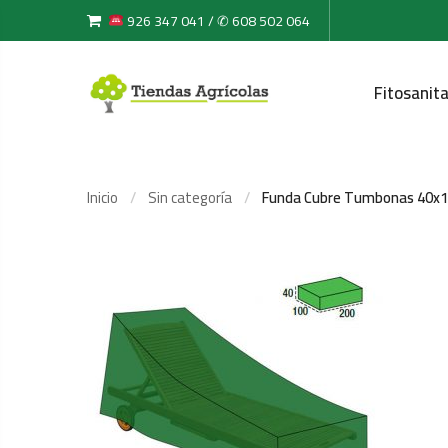
926 347 041 / ✆ 608 502 064
Fitosanita
Inicio
Sin categoría
Funda Cubre Tumbonas 40x1