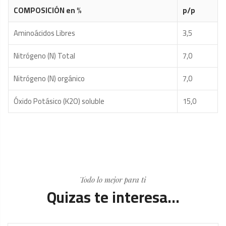
COMPOSICIÓN en %
p/p
Aminoácidos Libres
3,5
Nitrógeno (N) Total
7,0
Nitrógeno (N) orgánico
7,0
Óxido Potásico (K2O) soluble
15,0
Todo lo mejor para ti
Quizas te interesa...