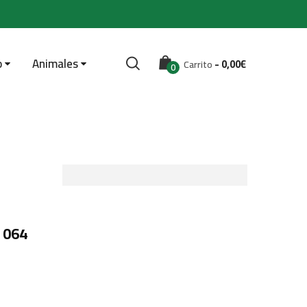
o
Animales
-
0,00
€
Carrito
0
 064