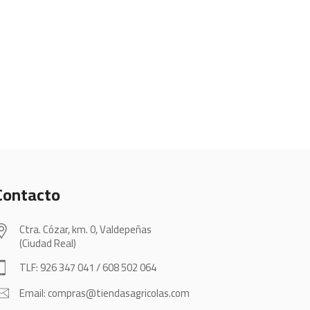
Contacto
Ctra. Cózar, km. 0, Valdepeñas
(Ciudad Real)
TLF: 926 347 041 / 608 502 064
Email: compras@tiendasagricolas.com