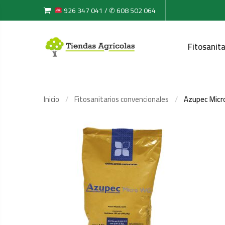
926 347 041 / ✆ 608 502 064
Fitosanita
Inicio
Fitosanitarios convencionales
Azupec Micr