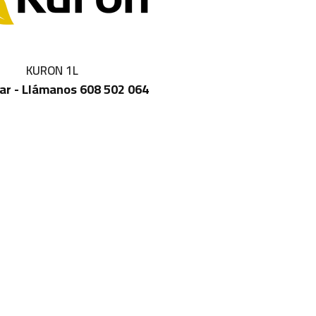
KURON 1L
ar - Llámanos 608 502 064
IN STOCK