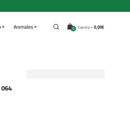
o
Animales
-
0,00
€
Carrito
0
 064