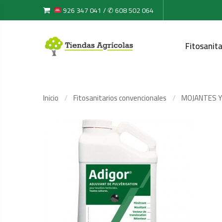
926 347 041 / ✆ 608 502 064
Fitosanita
Inicio
Fitosanitarios convencionales
MOJANTES 