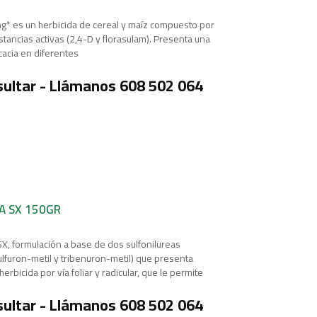
g* es un herbicida de cereal y maíz compuesto por
tancias activas (2,4-D y florasulam). Presenta una
icacia en diferentes
ultar - Llámanos 608 502 064
A SX 150GR
SX, formulación a base de dos sulfonilureas
ulfuron-metil y tribenuron-metil) que presenta
herbicida por vía foliar y radicular, que le permite
ultar - Llámanos 608 502 064