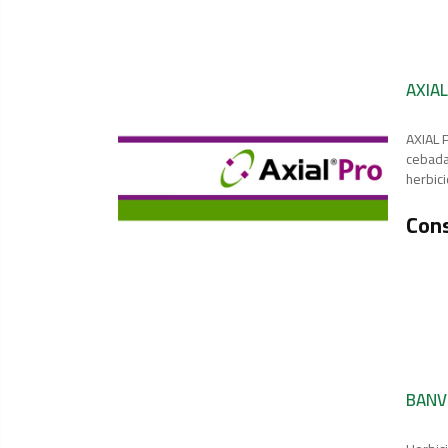
AXIAL
AXIAL 
cebada,
herbic
Cons
BANV