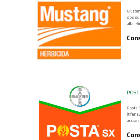
Mustan
dos sus
alta ef
Cons
POST
Posta 
(tifens
acción 
Cons