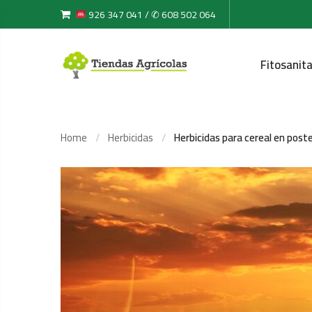
926 347 041 / ✆ 608 502 064
Fitosanita
Home
Herbicidas
Herbicidas para cereal en pos