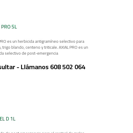
 PRO 5L
PRO es un herbicida antigramíneo selectivo para
 trigo blando, centeno y triticale. AXIAL PRO es un
ida selectivo de post-emergencia
ultar - Llámanos 608 502 064
EL D 1L