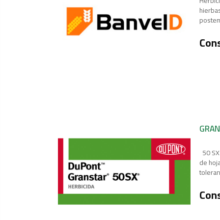
Herbic
hierba
postem
Cons
GRAN
50 SX®
de hoj
toleran
Cons