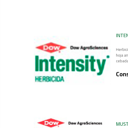
INTE
Herbic
hoja a
cebada.
Cons
MUST