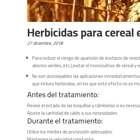
Herbicidas para cereal
Posted
27 diciembre, 2018
on:
Para reducir el riesgo de aparición de ecotipos de resi
abonos verdes, etc.),evitar el monocultivo de cereal y
No son aconsejables las aplicaciones inmediatamentea
que incluso herbicidas, en los que este efecto no es m
Antes del tratamiento:
Revise el estado de las boquillas y cámbielas si es necesar
Ajuste la cantidad de caldo a sus necesidades.
Durante el tratamiento:
Utilice los medios de protección adecuados.
Mantenga la velocidad constante