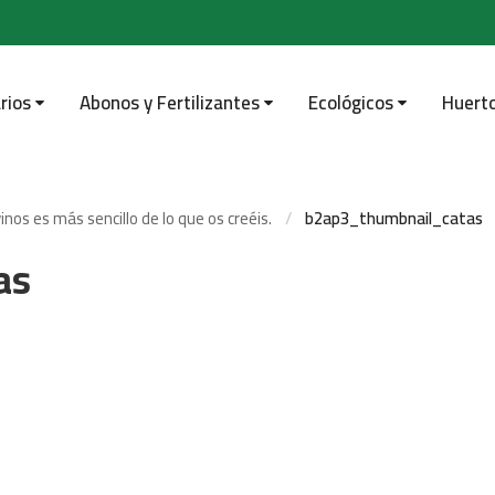
rios
Abonos y Fertilizantes
Ecológicos
Huert
vinos es más sencillo de lo que os creéis.
b2ap3_thumbnail_catas
as