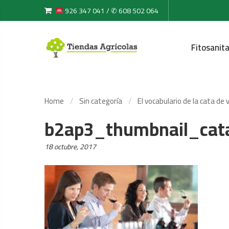
926 347 041 / ✆ 608 502 064
Fitosanita
Home
Sin categoría
El vocabulario de la cata de 
b2ap3_thumbnail_cat
Posted
18 octubre, 2017
on: