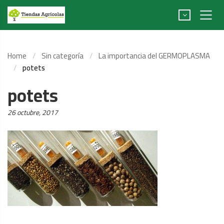
Home
Sin categoría
La importancia del GERMOPLASMA
potets
potets
Posted
26 octubre, 2017
on: