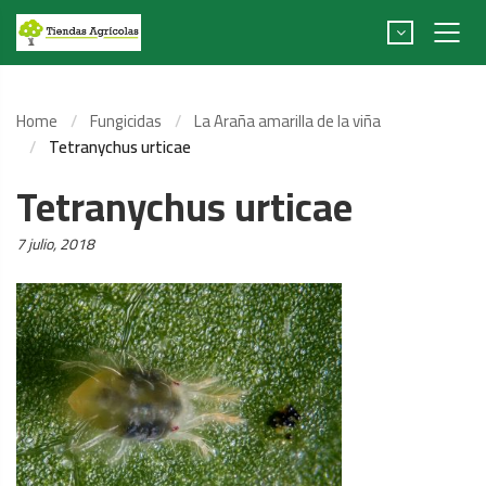
Home
Fungicidas
La Araña amarilla de la viña
Tetranychus urticae
Tetranychus urticae
Posted
7 julio, 2018
on: