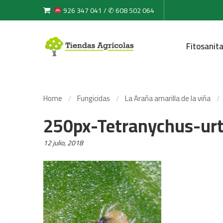
926 347 041 / ✆ 608 502 064
Fitosanita
Home
Fungicidas
La Araña amarilla de la viña
250px-Tetranychus-urt
Posted
12 julio, 2018
on: