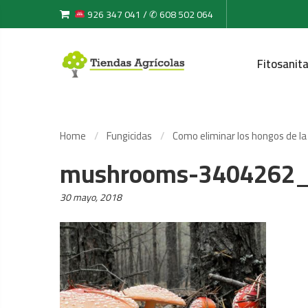
926 347 041 / ✆ 608 502 064
Fitosanita
Home
Fungicidas
Como eliminar los hongos de la
mushrooms-3404262
Posted
30 mayo, 2018
on: